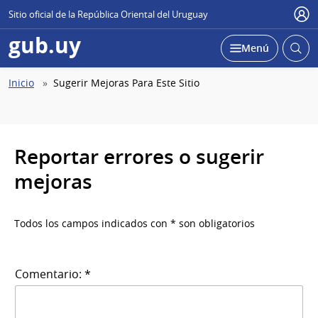
Sitio oficial de la República Oriental del Uruguay
Use
gub.uy
Abrir
Desplegar
Menú
busc
Abierta
Ruta
Inicio
Sugerir Mejoras Para Este Sitio
de
navegación
Reportar errores o sugerir
mejoras
Todos los campos indicados con * son obligatorios
Comentario: *