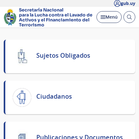
gub.uy
Secretaría Nacional
para la Lucha contra el Lavado
de
Abrir
Desplegar
Menú
Activos y el Financiamiento del
busc
Terrorismo
Página
principal
Sujetos Obligados
Ciudadanos
Publicaciones y Documentos