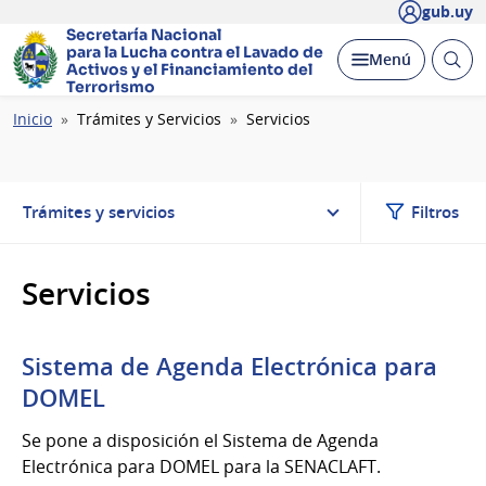
gub.uy
Secretaría Nacional
para la Lucha contra el Lavado
de
Abrir
Desplegar
Menú
Activos y el Financiamiento del
busc
Terrorismo
Ruta
Inicio
Trámites y Servicios
Servicios
de
navegación
Trámites y servicios
Filtros
Servicios
Sistema de Agenda Electrónica para
DOMEL
Se pone a disposición el Sistema de Agenda
Electrónica para DOMEL para la SENACLAFT.