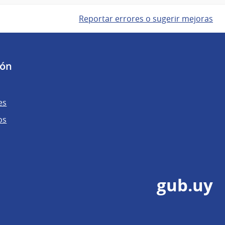
Reportar errores o sugerir mejoras
ión
es
os
gub.uy