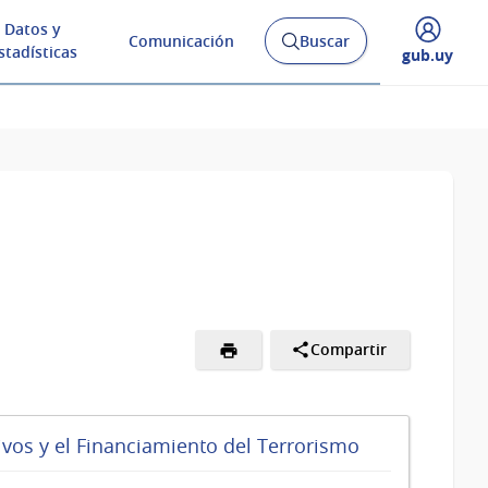
Datos y
Comunicación
Buscar
Abrir
stadísticas
Desplegar
gub.uy
buscador
menú
y
de
Compartir
ivos y el Financiamiento del Terrorismo