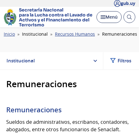
gub.uy
Secretaría Nacional
para la Lucha contra el Lavado
de
Abrir
Desplegar
Menú
Activos y el Financiamiento del
busc
Terrorismo
Ruta
Inicio
Institucional
Recursos Humanos
Remuneraciones
de
navegación
Institucional
Filtros
Remuneraciones
Remuneraciones
Sueldos de administrativos, escribanos, contadores,
abogados, entre otros funcionarios de Senaclaft.