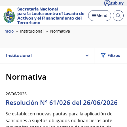
gub.uy
Secretaría Nacional
para la Lucha contra el Lavado
de
Abrir
Desplegar
Menú
Activos y el Financiamiento del
busc
Terrorismo
Ruta
Inicio
Institucional
Normativa
de
navegación
Institucional
Filtros
Normativa
26/06/2026
Resolución N° 61/026 del 26/06/2026
Se establecen nuevas pautas para la aplicación de
sanciones a sujetos obligados no financieros ante