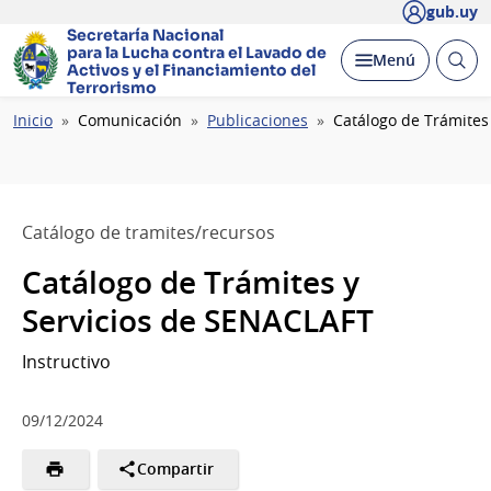
gub.uy
Secretaría Nacional
para la Lucha contra el Lavado
de
Abrir
Desplegar
Menú
Activos y el Financiamiento del
busc
Terrorismo
Ruta
Inicio
Comunicación
Publicaciones
Catálogo de Trámites
de
navegación
Catálogo de tramites/recursos
Catálogo de Trámites y
Servicios de SENACLAFT
Instructivo
09/12/2024
Compartir