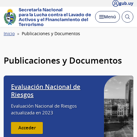
gub.uy
Secretaría Nacional
para la Lucha contra el Lavado
de
Abrir
Desplegar
Menú
Activos y el Financiamiento del
busc
Terrorismo
Ruta
Inicio
Publicaciones y Documentos
de
navegación
Publicaciones y Documentos
Evaluación Nacional de
Riesgos
Evaluación Nacional de Riesgos
actualizada en 2023
Acceder