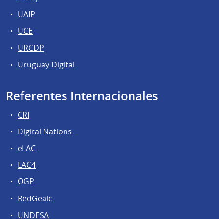
UAIP
UCE
URCDP
Uruguay Digital
Referentes Internacionales
CRI
Digital Nations
eLAC
LAC4
OGP
RedGealc
UNDESA