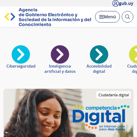
gub.uy
Agencia
de Gobierno Electrónico y
Abrir
Desplegar
Menú
Sociedad de la
Información y del
busc
Conocimiento
Página
principal
Ciberseguridad
Inteligencia
Accesibilidad
Ciud
artificial y datos
digital
di
Ciudadanía digital