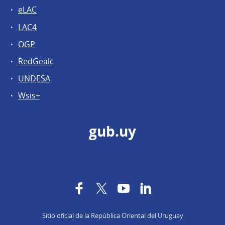
eLAC
LAC4
OGP
RedGealc
UNDESA
Wsis+
gub.uy
Facebook
Twitter
YouTube
LinkedIn
Sitio oficial de la República Oriental del Uruguay