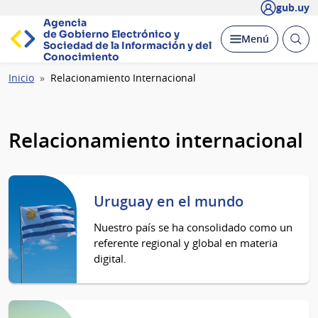
gub.uy
Agencia
de Gobierno Electrónico y
Abrir
Desplegar
Menú
Sociedad de la
Información y del
busc
Conocimiento
Ruta
Inicio
Relacionamiento Internacional
de
navegación
Relacionamiento internacional
Uruguay en el mundo
Nuestro país se ha consolidado como un
referente regional y global en materia
digital.