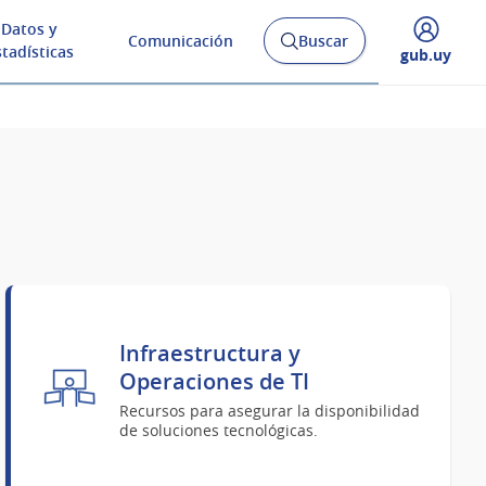
Datos y
Comunicación
Buscar
Abrir
stadísticas
Desplegar
gub.uy
buscador
menú
y
de
Infraestructura y
Operaciones de TI
Recursos para asegurar la disponibilidad
de soluciones tecnológicas.