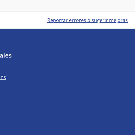
Reportar errores o sugerir mejoras
ales
ons