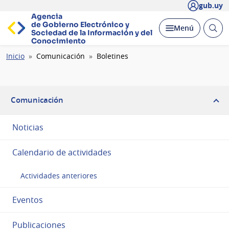
gub.uy
Agencia
de Gobierno Electrónico y
Abrir
Desplegar
Menú
Sociedad de la
Información y del
busc
Conocimiento
Ruta
Inicio
Comunicación
Boletines
de
navegación
Comunicación
Noticias
Calendario de actividades
Actividades anteriores
Eventos
Publicaciones