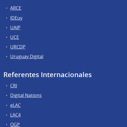
ARCE
IDEuy
UAIP
UCE
URCDP
Uruguay Digital
Referentes Internacionales
CRI
Digital Nations
eLAC
LAC4
OGP