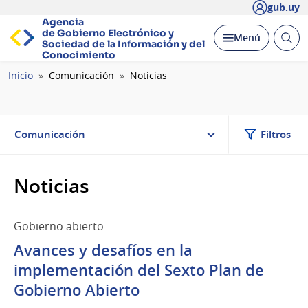
gub.uy
Agencia
de Gobierno Electrónico y
Abrir
Desplegar
Menú
Sociedad de la
Información y del
busc
Conocimiento
Ruta
Inicio
Comunicación
Noticias
de
navegación
Comunicación
Filtros
Noticias
Gobierno abierto
Avances y desafíos en la
implementación del Sexto Plan de
Gobierno Abierto