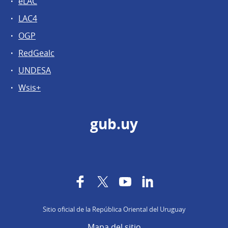
eLAC
LAC4
OGP
RedGealc
UNDESA
Wsis+
gub.uy
Facebook
Twitter
YouTube
LinkedIn
Sitio oficial de la República Oriental del Uruguay
Mapa del sitio