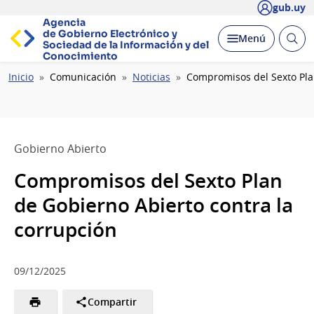
gub.uy
Agencia
de Gobierno Electrónico y
Abrir
Desplegar
Menú
Sociedad de la
Información y del
busc
Conocimiento
Ruta
Inicio
Comunicación
Noticias
Compromisos del Sexto Pla
de
navegación
Gobierno Abierto
Compromisos del Sexto Plan
de Gobierno Abierto contra la
corrupción
09/12/2025
Compartir