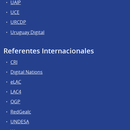
UAIP
UCE
URCDP
Uruguay Digital
Referentes Internacionales
CRI
Digital Nations
eLAC
LAC4
OGP
RedGealc
UNDESA