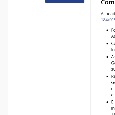
Come
Alinead
184/01
Fo
Ab
C
I
As
G
s
R
G
e
el
El
i
T