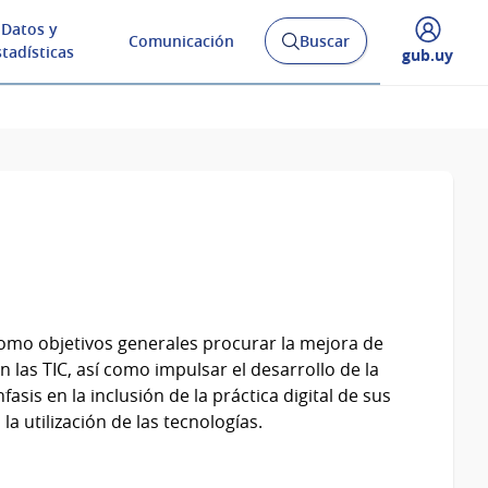
Datos y
Comunicación
Buscar
Abrir
stadísticas
Desplegar
gub.uy
buscador
menú
y
de
 como objetivos generales procurar la mejora de
n las TIC, así como impulsar el desarrollo de la
sis en la inclusión de la práctica digital de sus
la utilización de las tecnologías.