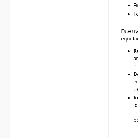
F
T
Este tr
equida
R
a
q
D
e
t
I
l
p
p