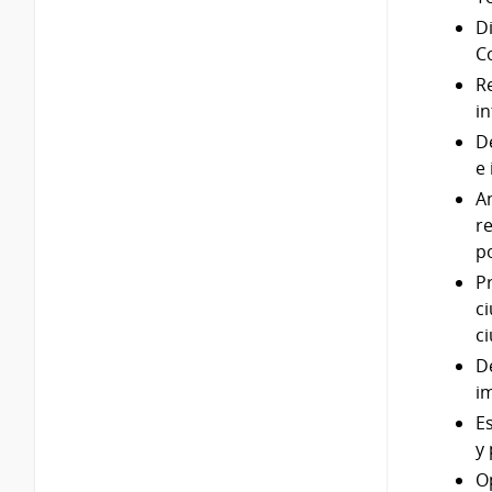
D
C
R
in
D
e 
A
r
p
P
ci
c
D
i
E
y 
O