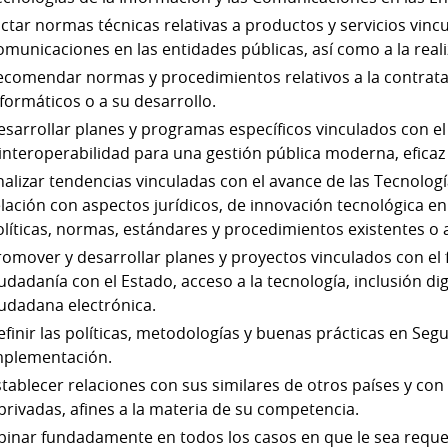
ictar normas técnicas relativas a productos y servicios vinc
omunicaciones en las entidades públicas, así como a la reali
ecomendar normas y procedimientos relativos a la contratac
formáticos o a su desarrollo.
esarrollar planes y programas específicos vinculados con el
interoperabilidad para una gestión pública moderna, eficaz y
nalizar tendencias vinculadas con el avance de las Tecnolog
elación con aspectos jurídicos, de innovación tecnológica e
olíticas, normas, estándares y procedimientos existentes o
romover y desarrollar planes y proyectos vinculados con el 
udadanía con el Estado, acceso a la tecnología, inclusión di
iudadana electrónica.
efinir las políticas, metodologías y buenas prácticas en Se
mplementación.
stablecer relaciones con sus similares de otros países y con
privadas, afines a la materia de su competencia.
pinar fundadamente en todos los casos en que le sea reque