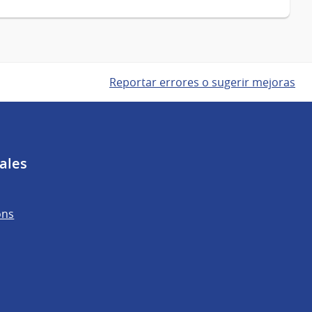
Reportar errores o sugerir mejoras
ales
ons