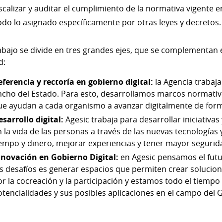
iscalizar y auditar el cumplimiento de la normativa vigente 
odo lo asignado específicamente por otras leyes y decretos.
abajo se divide en tres grandes ejes, que se complementan
d:
eferencia y rectoría en gobierno digital:
la Agencia trabaja
ncho del Estado. Para esto, desarrollamos marcos normativ
ue ayudan a cada organismo a avanzar digitalmente de forma
esarrollo digital:
Agesic trabaja para desarrollar iniciativ
n la vida de las personas a través de las nuevas tecnologías
iempo y dinero, mejorar experiencias y tener mayor segurid
nnovación en Gobierno Digital:
en Agesic pensamos el futu
os desafíos es generar espacios que permiten crear solucio
or la cocreación y la participación y estamos todo el tiemp
otencialidades y sus posibles aplicaciones en el campo del G