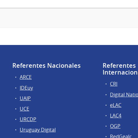
Referentes Nacionales
Referentes
Internacion
ARCE
CRI
IDEuy
Digital Nati
UAIP
eLAC
UCE
LAC4
URCDP
OGP
Uruguay Digital
RedGealc