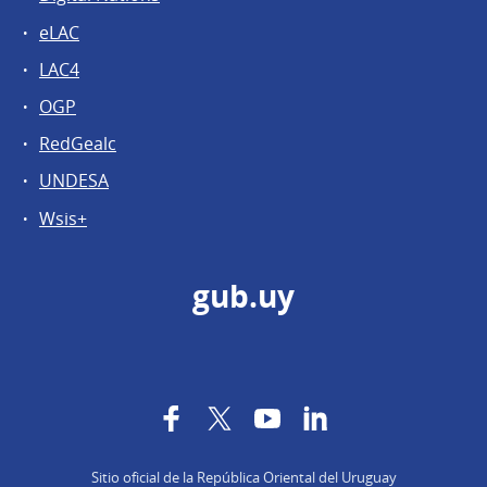
eLAC
LAC4
OGP
RedGealc
UNDESA
Wsis+
gub.uy
Facebook
Twitter
YouTube
LinkedIn
Sitio oficial de la República Oriental del Uruguay