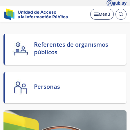
gub.uy
Unidad de Acceso
Abrir
Desplegar
Menú
a la Información Pública
busc
Página
Referentes de organismos
principal
públicos
Personas