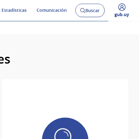
 Estadísticas
Comunicación
Buscar
Abrir
Desplegar
gub.uy
buscador
menú
y
de
es