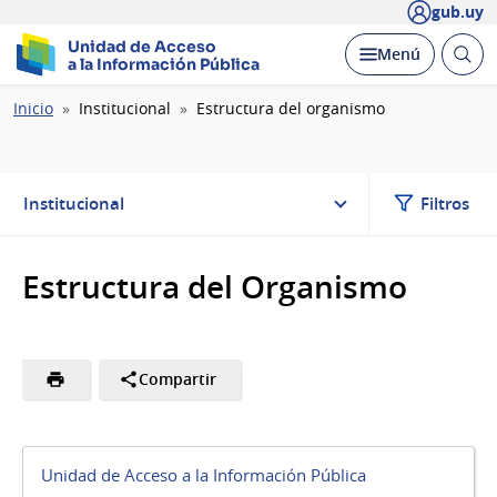
gub.uy
Unidad de Acceso
Abrir
Desplegar
Menú
a la Información Pública
busc
Ruta
Inicio
Institucional
Estructura del organismo
de
navegación
Institucional
Filtros
Estructura del Organismo
Compartir
Unidad de Acceso a la Información Pública