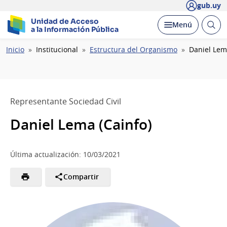
gub.uy
Unidad de Acceso
Abrir
Desplegar
Menú
a la Información Pública
busc
Ruta
Inicio
Institucional
Estructura del Organismo
Daniel Lem
de
navegación
Representante Sociedad Civil
Daniel Lema (Cainfo)
Última actualización: 10/03/2021
Compartir