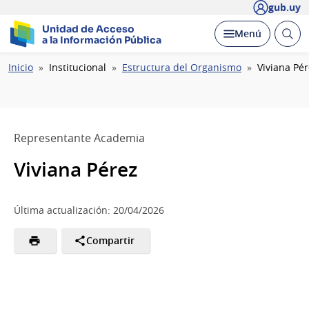
gub.uy
Unidad de Acceso
Abrir
Desplegar
Menú
a la Información Pública
busc
Ruta
Inicio
Institucional
Estructura del Organismo
Viviana Pé
de
navegación
Representante Academia
Viviana Pérez
Última actualización: 20/04/2026
Compartir