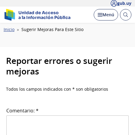
gub.uy
Unidad de Acceso
Abrir
Desplegar
Menú
a la Información Pública
busc
Ruta
Inicio
Sugerir Mejoras Para Este Sitio
de
navegación
Reportar errores o sugerir
mejoras
Todos los campos indicados con * son obligatorios
Comentario: *