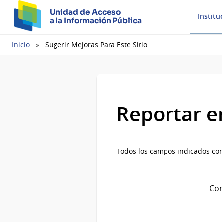
Unidad de Acceso
Institu
a la Información Pública
Ruta
Inicio
Sugerir Mejoras Para Este Sitio
de
navegación
Reportar e
Todos los campos indicados con
Com