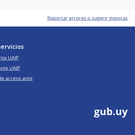
Reportar errores o sugerir mejoras
servicios
nte UAIP
ante UAIP
 de acceso ante
gub.uy