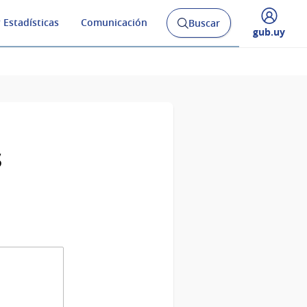
 Estadísticas
Comunicación
Buscar
Abrir
Desplegar
gub.uy
buscador
menú
y
de
s