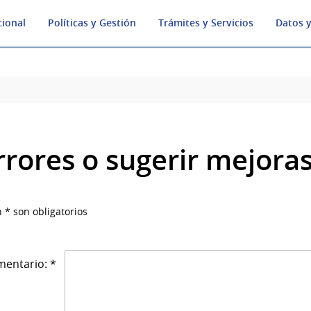
cional
Políticas y Gestión
Trámites y Servicios
Datos y
rrores o sugerir mejora
 * son obligatorios
entario: *