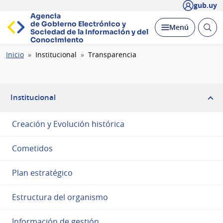
gub.uy
Agencia
de Gobierno Electrónico y
Abrir
Desplegar
Menú
Sociedad de la
Información y del
busc
Conocimiento
Ruta
Inicio
Institucional
Transparencia
de
navegación
Institucional
Creación y Evolución histórica
Cometidos
Plan estratégico
Estructura del organismo
Información de gestión