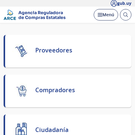
gub.uy
Agencia Reguladora
Abrir
Desplegar
Menú
de Compras Estatales
busc
Página
principal
Proveedores
Compradores
Ciudadanía