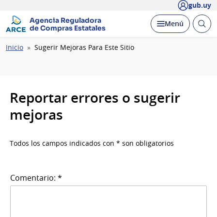
gub.uy
Agencia Reguladora
Abrir
Desplegar
Menú
de Compras Estatales
busc
Ruta
Inicio
Sugerir Mejoras Para Este Sitio
de
navegación
Reportar errores o sugerir
mejoras
Todos los campos indicados con * son obligatorios
Comentario: *