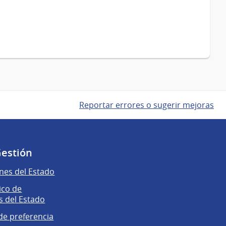
Reportar errores o sugerir mejoras
Gestión
nes del Estado
ico de
 del Estado
e preferencia