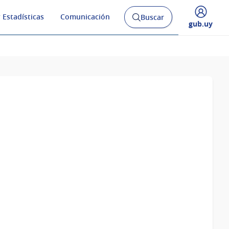
 Estadísticas
Comunicación
Buscar
Abrir
Desplegar
gub.uy
buscador
menú
y
de