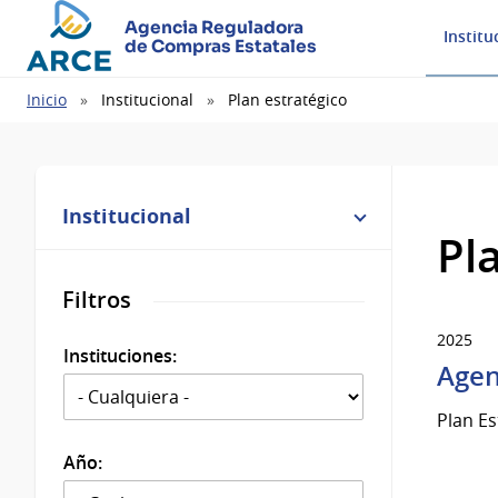
Agencia Reguladora
Institu
de Compras Estatales
Ruta
Inicio
Institucional
Plan estratégico
de
navegación
Institucional
Pl
Filtros
2025
Instituciones:
Agen
Plan E
Año: