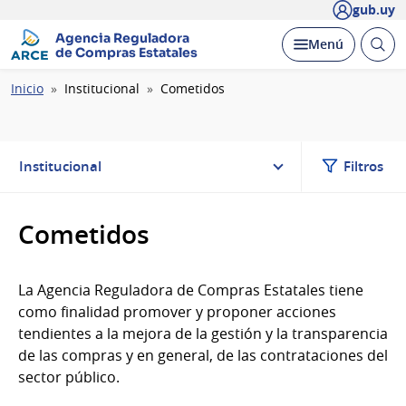
gub.uy
Agencia Reguladora
Abrir
Desplegar
Menú
de Compras Estatales
busc
Ruta
Inicio
Institucional
Cometidos
de
navegación
Institucional
Filtros
Cometidos
La Agencia Reguladora de Compras Estatales tiene
como finalidad promover y proponer acciones
tendientes a la mejora de la gestión y la transparencia
de las compras y en general, de las contrataciones del
sector público.