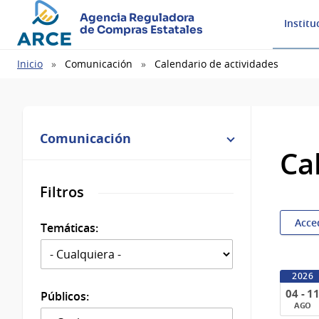
Agencia Reguladora
Institu
de Compras Estatales
Ruta
Inicio
Comunicación
Calendario de actividades
de
navegación
Comunicación
Ca
Filtros
Acce
Temáticas:
2026
04 - 1
Públicos:
AGO