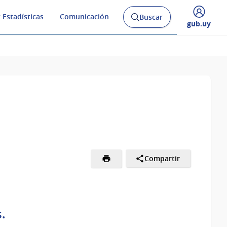
 Estadísticas
Comunicación
Buscar
Abrir
Desplegar
gub.uy
buscador
menú
y
de
Compartir
.