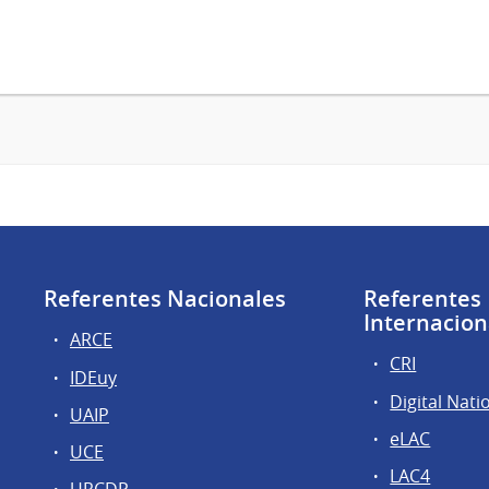
Referentes Nacionales
Referentes
Internacion
ARCE
CRI
IDEuy
Digital Nati
UAIP
eLAC
UCE
LAC4