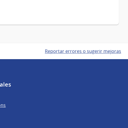
Reportar errores o sugerir mejoras
ales
ons