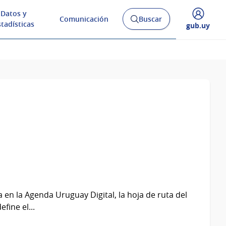
Datos y
Comunicación
Buscar
Abrir
stadísticas
Desplegar
gub.uy
buscador
menú
y
de
a en la Agenda Uruguay Digital, la hoja de ruta del
fine el...