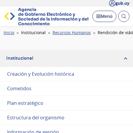
gub.uy
Agencia
de Gobierno Electrónico y
Abrir
Desplegar
Menú
Sociedad de la
Información y del
busc
Conocimiento
Ruta
Inicio
Institucional
Recursos Humanos
Rendición de viát
de
navegación
Institucional
Creación y Evolución histórica
Cometidos
Plan estratégico
Estructura del organismo
Información de gestión