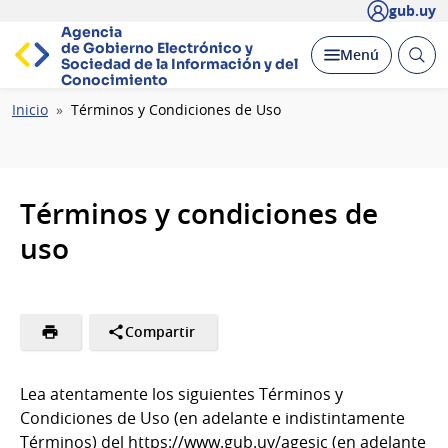
gub.uy
Agencia
de Gobierno Electrónico y
Abrir
Desplegar
Menú
Sociedad de la
Información y del
busc
Conocimiento
Ruta
Inicio
Términos y Condiciones de Uso
de
navegación
Términos y condiciones de
uso
Compartir
Lea atentamente los siguientes Términos y
Condiciones de Uso (en adelante e indistintamente
Términos) del https://www.gub.uy/agesic (en adelante