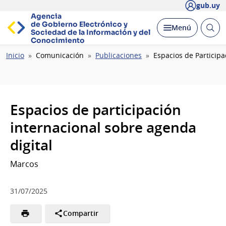
gub.uy
Agencia
de Gobierno Electrónico y
Abrir
Desplegar
Menú
Sociedad de la
Información y del
busc
Conocimiento
Ruta
Inicio
Comunicación
Publicaciones
Espacios de Participa
de
navegación
Espacios de participación
internacional sobre agenda
digital
Marcos
31/07/2025
Compartir