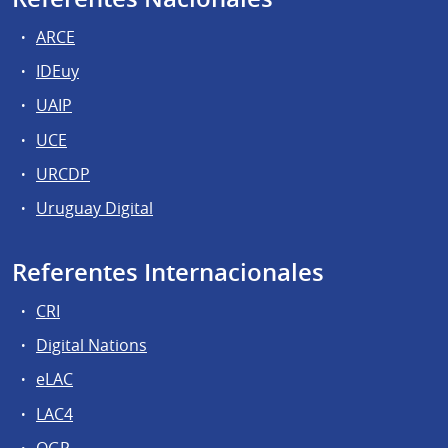
ARCE
IDEuy
UAIP
UCE
URCDP
Uruguay Digital
Referentes Internacionales
CRI
Digital Nations
eLAC
LAC4
OGP