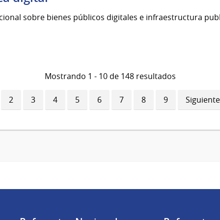
onal sobre bienes públicos digitales e infraestructura publi
Mostrando 1 - 10 de 148 resultados
ina
Página
2
Página
3
Página
4
Página
5
Página
6
Página
7
Página
8
Página
9
Siguiente
Siguiente
ual
página