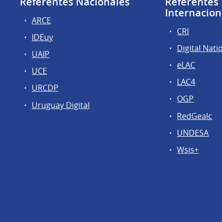
Referentes Nacionales
Referentes
Internacion
ARCE
CRI
IDEuy
Digital Nati
UAIP
eLAC
UCE
LAC4
URCDP
OGP
Uruguay Digital
RedGealc
UNDESA
Wsis+