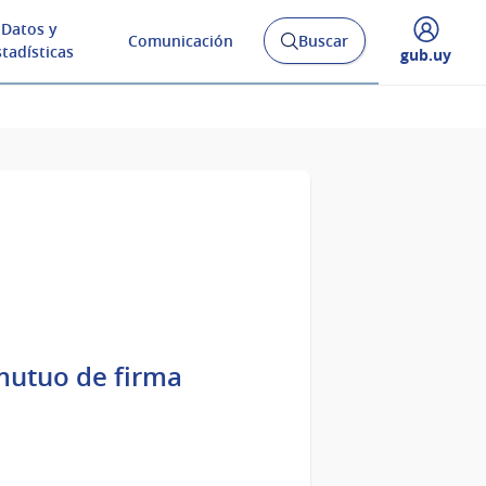
Datos y
Comunicación
Buscar
Abrir
stadísticas
Desplegar
gub.uy
buscador
menú
y
de
mutuo de firma