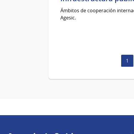
Ámbitos de cooperación internaci
Agesic.
Pág
1
act