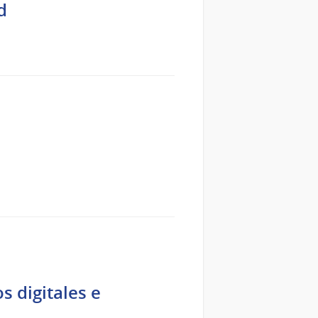
d
l
s digitales e