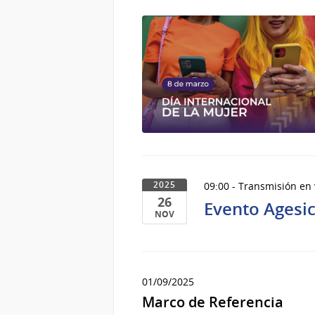
09:00 - Transmisión en
2025
26
Evento Agesi
NOV
26
de
Nov
01/09/2025
del
2025
Marco de Referencia