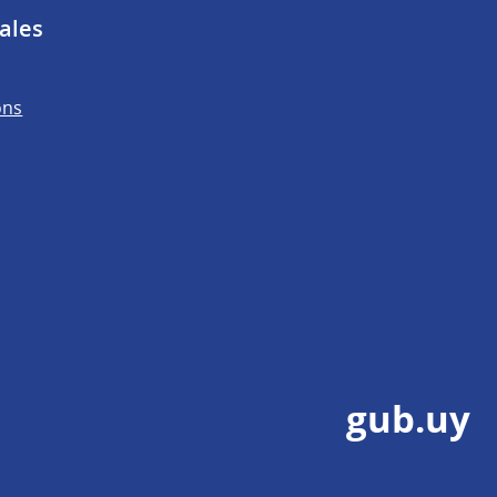
ales
ons
gub.uy