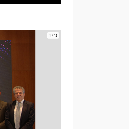
Uruguaya
(LSU)
1
/
12