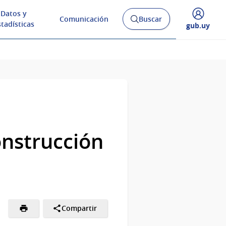
Datos y
Comunicación
Buscar
Abrir
stadísticas
Desplegar
gub.uy
buscador
menú
y
de
onstrucción
Compartir