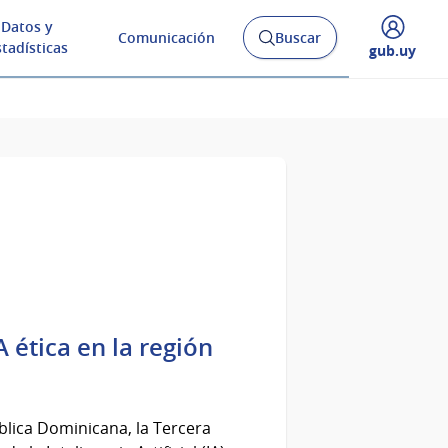
Datos y
Comunicación
Buscar
Abrir
stadísticas
Desplegar
gub.uy
buscador
menú
y
de
 ética en la región
blica Dominicana, la Tercera