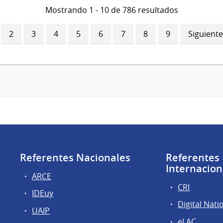
Mostrando 1 - 10 de 786 resultados
ina
Página
2
Página
3
Página
4
Página
5
Página
6
Página
7
Página
8
Página
9
Siguiente
Siguiente
ual
página
Referentes Nacionales
Referentes
Internacion
ARCE
CRI
IDEuy
Digital Nati
UAIP
eLAC