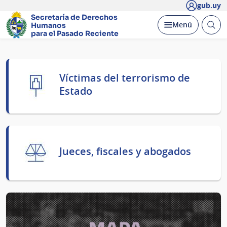
gub.uy
Secretaría de Derechos
Abrir
Desplegar
Menú
Humanos
busc
para el Pasado Reciente
Página
Víctimas del terrorismo de
principal
Estado
Jueces, fiscales y abogados