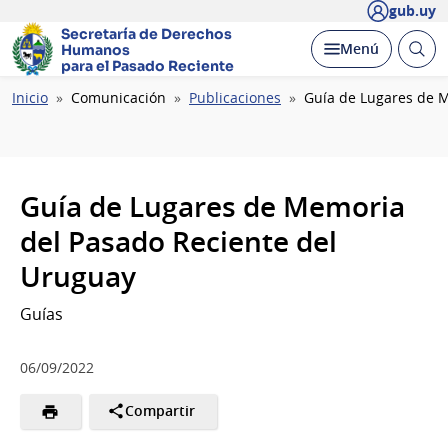
gub.uy
Secretaría de Derechos
Abrir
Desplegar
Menú
Humanos
busc
para el Pasado Reciente
Ruta
Inicio
Comunicación
Publicaciones
Guía de Lugares de 
de
navegación
Guía de Lugares de Memoria
del Pasado Reciente del
Uruguay
Guías
06/09/2022
Compartir