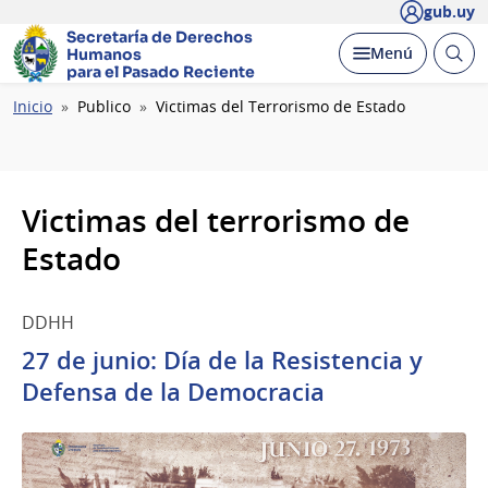
gub.uy
Secretaría de Derechos
Abrir
Desplegar
Menú
Humanos
busc
para el Pasado Reciente
Ruta
Inicio
Publico
Victimas del Terrorismo de Estado
de
navegación
Victimas del terrorismo de
Estado
DDHH
27 de junio: Día de la Resistencia y
Defensa de la Democracia