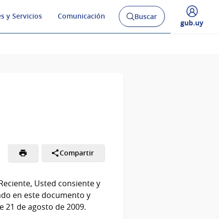
s y Servicios
Comunicación
Buscar
Abrir
Desplegar
gub.uy
buscador
menú
y
de
Compartir
 Reciente, Usted consiente y
mado en este documento y
de 21 de agosto de 2009.