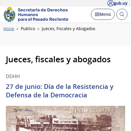
gub.uy
Secretaría de Derechos
Abrir
Desplegar
Menú
Humanos
busc
para el Pasado Reciente
Ruta
Inicio
Publico
Jueces, Fiscales y Abogados
de
navegación
Jueces, fiscales y abogados
DDHH
27 de junio: Día de la Resistencia y
Defensa de la Democracia