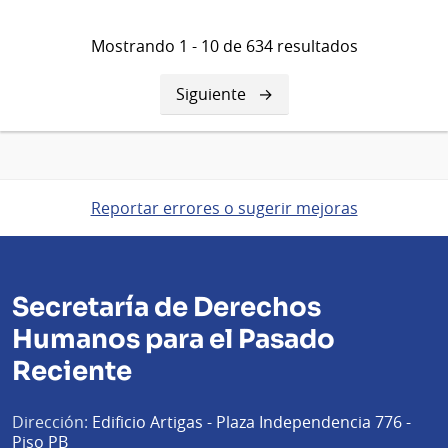
Mostrando 1 - 10 de 634 resultados
Siguiente
Siguiente
página
Reportar errores o sugerir mejoras
Secretaría de Derechos
Humanos para el Pasado
Reciente
Dirección:
Edificio Artigas - Plaza Independencia 776 -
Piso PB