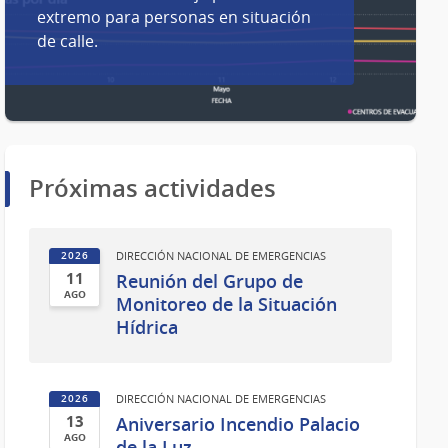
extremo para personas en situación
de calle.
Próximas actividades
DIRECCIÓN NACIONAL DE EMERGENCIAS
2026
11
Reunión del Grupo de
AGO
Monitoreo de la Situación
11
Hídrica
de
Ago
del
DIRECCIÓN NACIONAL DE EMERGENCIAS
2026
2026
13
Aniversario Incendio Palacio
AGO
de la Luz