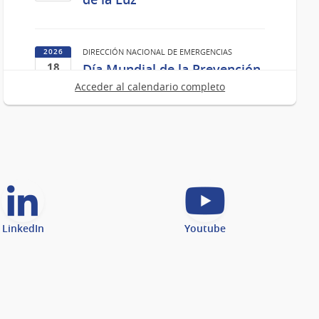
13
de
Ago
DIRECCIÓN NACIONAL DE EMERGENCIAS
2026
del
18
Día Mundial de la Prevención
2026
AGO
de Incendios Forestales
Acceder al calendario completo
18
de
Ago
del
2026
LinkedIn
Youtube