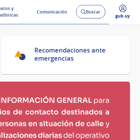
atos y
Comunicación
Buscar
Abrir
adísticas
Desplegar
gub.uy
buscador
menú
y
de
Recomendaciones ante
emergencias