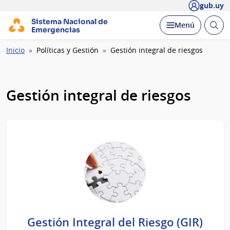
gub.uy
Sistema Nacional de
Abrir
Desplegar
Menú
Emergencias
busc
Ruta
Inicio
Políticas y Gestión
Gestión integral de riesgos
de
navegación
Gestión integral de riesgos
Gestión Integral del Riesgo (GIR)