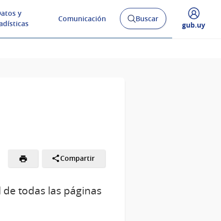
atos y
Comunicación
Buscar
Abrir
adísticas
Desplegar
gub.uy
buscador
menú
y
de
Compartir
l de todas las páginas