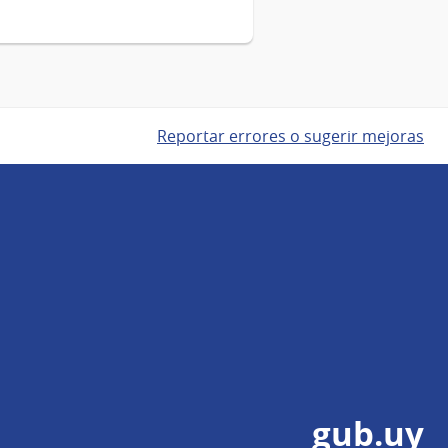
Reportar errores o sugerir mejoras
gub.uy