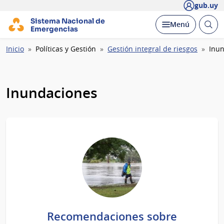
gub.uy
Sistema Nacional de
Abrir
Desplegar
Menú
Emergencias
busc
Ruta
Inicio
Políticas y Gestión
Gestión integral de riesgos
Inu
de
navegación
Inundaciones
Recomendaciones sobre