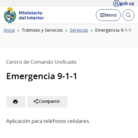
gub.uy
Ministerio
Abrir
Desplegar
Menú
del Interior
busc
Ruta
Inicio
Trámites y Servicios
Servicios
Emergencia 9-1-1
de
navegación
Centro de Comando Unificado
Emergencia 9-1-1
Compartir
Aplicación para teléfonos celulares