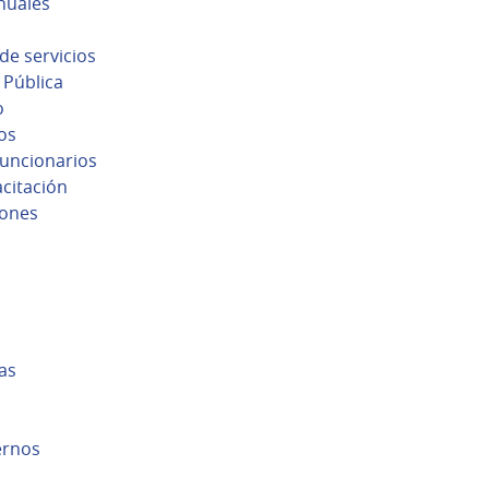
nuales
de servicios
 Pública
o
os
uncionarios
citación
ones
as
ernos