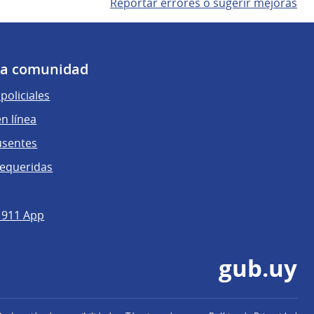
Reportar errores o sugerir mejoras
 la comunidad
policiales
n línea
usentes
requeridas
 911 App
gub.uy