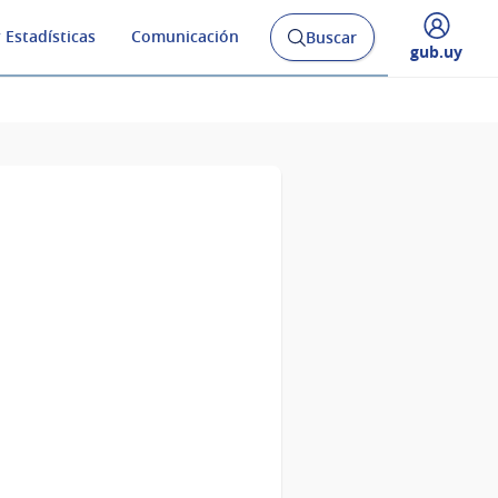
 Estadísticas
Comunicación
Buscar
Abrir
Desplegar
gub.uy
buscador
menú
y
de