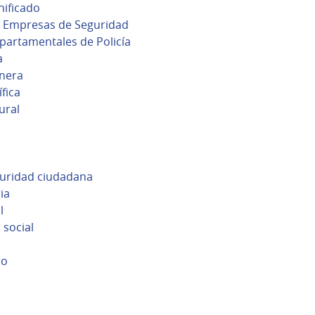
ificado
ón Empresas de Seguridad
partamentales de Policía
a
inera
ífica
ural
guridad ciudadana
ia
l
 social
ro