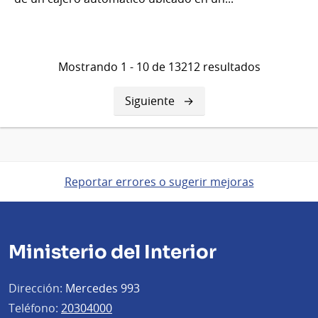
Mostrando 1 - 10 de 13212 resultados
Siguiente
Siguiente
página
Reportar errores o sugerir mejoras
Ministerio del Interior
Dirección:
Mercedes 993
Teléfono:
20304000