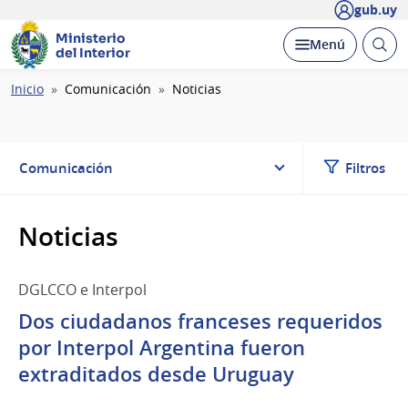
gub.uy
Ministerio
Abrir
Desplegar
Menú
del Interior
busc
Ruta
Inicio
Comunicación
Noticias
de
navegación
Comunicación
Filtros
Noticias
DGLCCO e Interpol
Dos ciudadanos franceses requeridos
por Interpol Argentina fueron
extraditados desde Uruguay