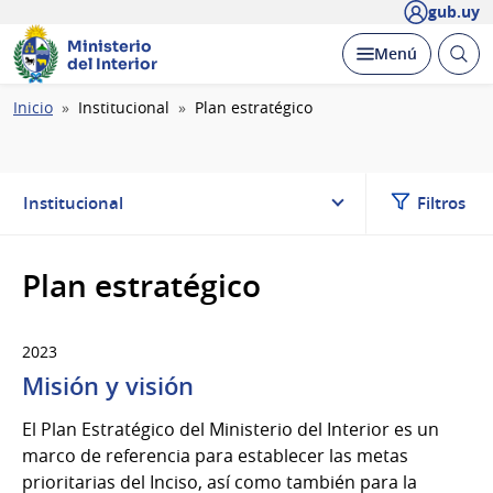
gub.uy
Ministerio
Abrir
Desplegar
Menú
del Interior
busc
Ruta
Inicio
Institucional
Plan estratégico
de
navegación
Institucional
Filtros
Plan estratégico
2023
Misión y visión
El Plan Estratégico del Ministerio del Interior es un
marco de referencia para establecer las metas
prioritarias del Inciso, así como también para la