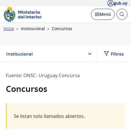
gub.uy
Ministerio
Abrir
Desplegar
Menú
del Interior
busc
Ruta
Inicio
Institucional
Concursos
de
navegación
Institucional
Filtros
Fuente: ONSC- Uruguay Concursa
Concursos
Se listan solo llamados abiertos.